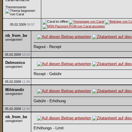
Caral/Harmachis
Themenstarter
05.02.2009
09:57
nb_from_be
unregistriert
Ragout - Rezept
05.02.2009
10:24
Delmonico
unregistriert
Rezept - Gebühr
05.02.2009
11:39
Mihtrandir
unregistriert
Gebühr - Erhöhung
05.02.2009
12:34
nb_from_be
unregistriert
Erhöhungs - Limit