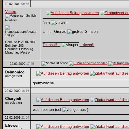
10.02.2009
09:35
Vectro
Routinier
ähm
Limit - Grenze
__________________
Dabei seit: 29.04.2008
Techno!!...
...4ever!!
Beiträge: 203
Herkunft: Flensburg
Mainchar: |Vectro|
22.02.2009
17:45
Delmonico
unregistriert
grenz-wache
22.02.2009
18:16
Charybdi
unregistriert
wach-posten (set
)
23.02.2009
21:04
Elrewen