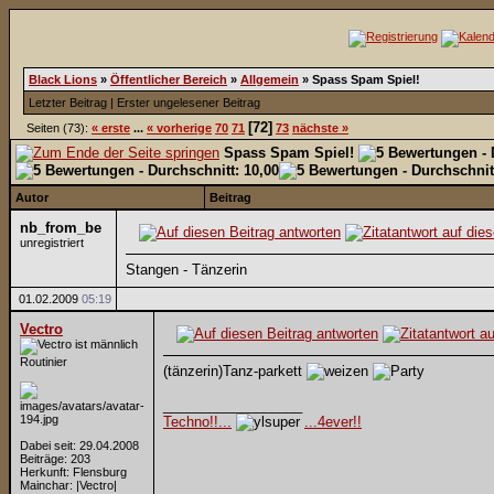
Black Lions
»
Öffentlicher Bereich
»
Allgemein
»
Spass Spam Spiel!
Letzter Beitrag
|
Erster ungelesener Beitrag
[72]
Seiten (73):
« erste
...
« vorherige
70
71
73
nächste »
Spass Spam Spiel!
Autor
Beitrag
nb_from_be
unregistriert
Stangen - Tänzerin
01.02.2009
05:19
Vectro
Routinier
(tänzerin)Tanz-parkett
__________________
Techno!!...
...4ever!!
Dabei seit: 29.04.2008
Beiträge: 203
Herkunft: Flensburg
Mainchar: |Vectro|