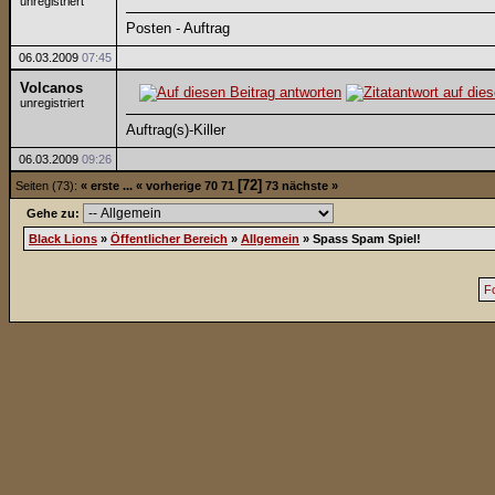
unregistriert
Posten - Auftrag
06.03.2009
07:45
Volcanos
unregistriert
Auftrag(s)-Killer
06.03.2009
09:26
[72]
Seiten (73):
« erste
...
« vorherige
70
71
73
nächste »
Gehe zu:
Black Lions
»
Öffentlicher Bereich
»
Allgemein
»
Spass Spam Spiel!
F