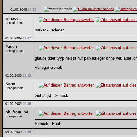
01.02.2009
10:35
Elrewen
unregistriert
parket - verleger
01.02.2009
12:07
Faech
unregistriert
glaube dder tyyp heisst nur parkettleger ohne ver, aber i
Verleger-Gehalt
01.02.2009
18:32
Naon
unregistriert
Gehalt(s) - Scheck
01.02.2009
19:38
nb_from_be
unregistriert
Scheck - Buch
04.02.2009
07:45