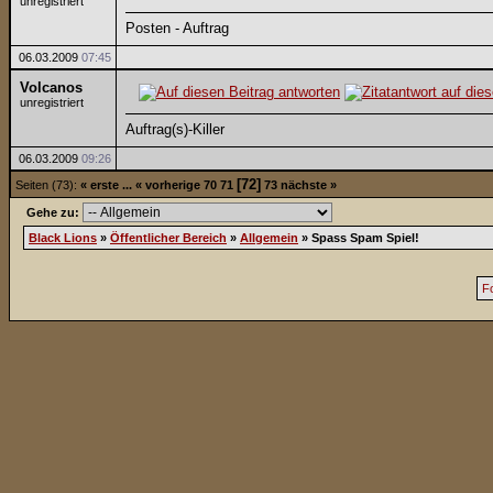
unregistriert
Posten - Auftrag
06.03.2009
07:45
Volcanos
unregistriert
Auftrag(s)-Killer
06.03.2009
09:26
[72]
Seiten (73):
« erste
...
« vorherige
70
71
73
nächste »
Gehe zu:
Black Lions
»
Öffentlicher Bereich
»
Allgemein
»
Spass Spam Spiel!
F