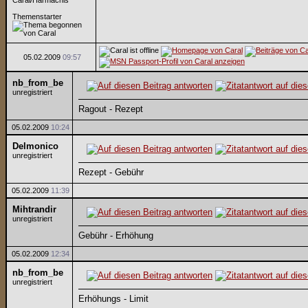
Caral/Harmachis
Themenstarter
05.02.2009
09:57
nb_from_be
unregistriert
Ragout - Rezept
05.02.2009
10:24
Delmonico
unregistriert
Rezept - Gebühr
05.02.2009
11:39
Mihtrandir
unregistriert
Gebühr - Erhöhung
05.02.2009
12:34
nb_from_be
unregistriert
Erhöhungs - Limit