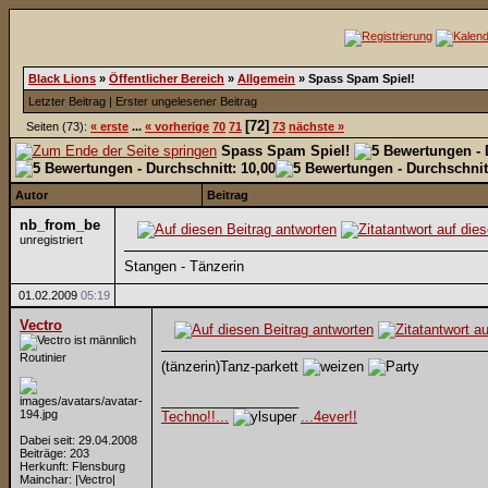
Black Lions
»
Öffentlicher Bereich
»
Allgemein
»
Spass Spam Spiel!
Letzter Beitrag
|
Erster ungelesener Beitrag
[72]
Seiten (73):
« erste
...
« vorherige
70
71
73
nächste »
Spass Spam Spiel!
Autor
Beitrag
nb_from_be
unregistriert
Stangen - Tänzerin
01.02.2009
05:19
Vectro
Routinier
(tänzerin)Tanz-parkett
__________________
Techno!!...
...4ever!!
Dabei seit: 29.04.2008
Beiträge: 203
Herkunft: Flensburg
Mainchar: |Vectro|