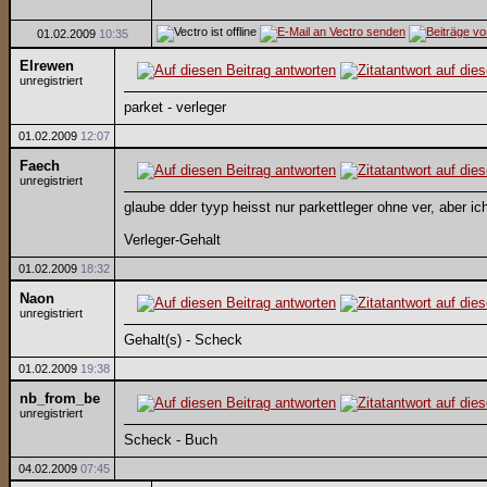
01.02.2009
10:35
Elrewen
unregistriert
parket - verleger
01.02.2009
12:07
Faech
unregistriert
glaube dder tyyp heisst nur parkettleger ohne ver, aber i
Verleger-Gehalt
01.02.2009
18:32
Naon
unregistriert
Gehalt(s) - Scheck
01.02.2009
19:38
nb_from_be
unregistriert
Scheck - Buch
04.02.2009
07:45