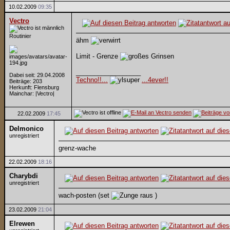
10.02.2009
09:35
Vectro
Routinier
ähm
Limit - Grenze
__________________
Dabei seit: 29.04.2008
Techno!!...
...4ever!!
Beiträge: 203
Herkunft: Flensburg
Mainchar: |Vectro|
22.02.2009
17:45
Delmonico
unregistriert
grenz-wache
22.02.2009
18:16
Charybdi
unregistriert
wach-posten (set
)
23.02.2009
21:04
Elrewen