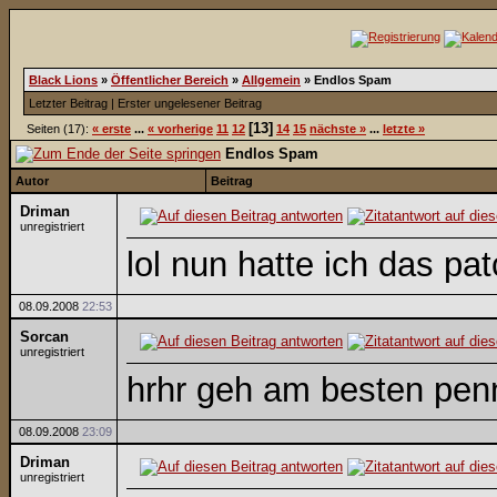
Black Lions
»
Öffentlicher Bereich
»
Allgemein
»
Endlos Spam
Letzter Beitrag
|
Erster ungelesener Beitrag
[13]
Seiten (17):
« erste
...
« vorherige
11
12
14
15
nächste »
...
letzte »
Endlos Spam
Autor
Beitrag
Driman
unregistriert
lol nun hatte ich das p
08.09.2008
22:53
Sorcan
unregistriert
hrhr geh am besten pe
08.09.2008
23:09
Driman
unregistriert