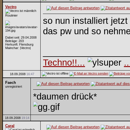
Vectro
Routinier
so nun installiert je
das pw und so nehme
Dabei seit: 29.04.2008
Beiträge: 203
Herkunft: Flensburg
Mainchar: |Vectro|
_________________
Techno!!...
.
18.09.2008
16:47
Faech
unregistriert
*daumen drück*
18.09.2008
19:14
Caral