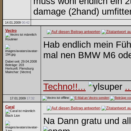
muss wohl endlich ein 2
damage (2hand) umfitte
14.01.2009
00:42
Vectro
Routinier
Hab endlich mein Fü
mal nen BMW M6 oder
Dabei seit: 29.04.2008
Beiträge: 203
Herkunft: Flensburg
Mainchar: |Vectro|
_________________
Techno!!...
.
17.01.2009
17:32
Caral
Black Lion
Na Dann gratu und all