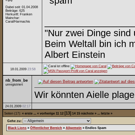
Dabei seit: 01.04.2008
Beiträge: 625
Herkunft: Franken
Mainchar:
_________________
Caral/Harmachis
"Nur zwei Dinge sind
Beim Weltall bin ich m
Albert Einstein
18.01.2009
23:58
nb_from_be
unregistriert
Wir könnten Aielle plagen 
24.01.2009
02:17
[13]
Seiten (17):
« erste
...
« vorherige
11
12
14
15
nächste »
...
letzte »
Gehe zu:
Black Lions
»
Öffentlicher Bereich
»
Allgemein
»
Endlos Spam