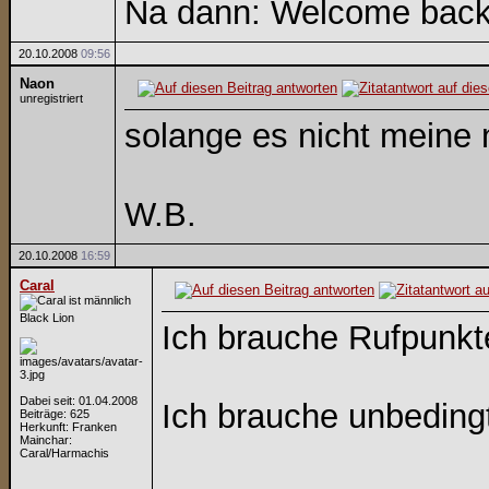
Na dann: Welcome bac
20.10.2008
09:56
Naon
unregistriert
solange es nicht meine 
W.B.
20.10.2008
16:59
Caral
Black Lion
Ich brauche Rufpunkte
Dabei seit: 01.04.2008
Ich brauche unbedingt
Beiträge: 625
Herkunft: Franken
Mainchar:
Caral/Harmachis