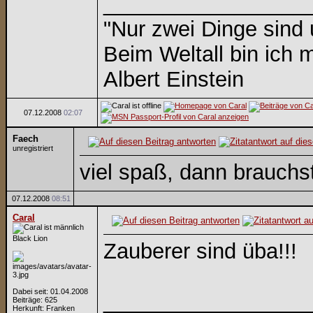
_________________
"Nur zwei Dinge sind
Beim Weltall bin ich m
Albert Einstein
07.12.2008
02:07
Faech
unregistriert
viel spaß, dann brauchs
07.12.2008
08:51
Caral
Black Lion
Zauberer sind üba!!!
Dabei seit: 01.04.2008
_________________
Beiträge: 625
Herkunft: Franken