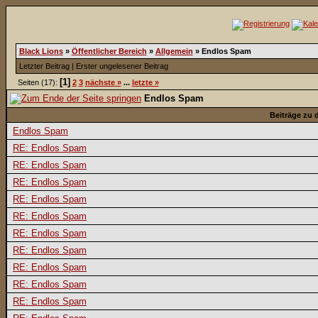
Black Lions
»
Öffentlicher Bereich
»
Allgemein
»
Endlos Spam
Letzter Beitrag
|
Erster ungelesener Beitrag
[1]
Seiten (17):
2
3
nächste »
...
letzte »
Endlos Spam
Beiträge zu
Endlos Spam
RE: Endlos Spam
RE: Endlos Spam
RE: Endlos Spam
RE: Endlos Spam
RE: Endlos Spam
RE: Endlos Spam
RE: Endlos Spam
RE: Endlos Spam
RE: Endlos Spam
RE: Endlos Spam