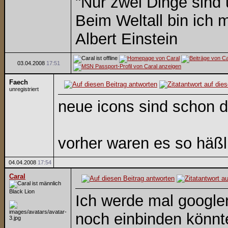
"Nur zwei Dinge sind
Beim Weltall bin ich m
Albert Einstein
03.04.2008
17:51
Faech
unregistriert
neue icons sind schon d
vorher waren es so häßl
04.04.2008
17:54
Caral
Black Lion
Ich werde mal googlen
noch einbinden könn