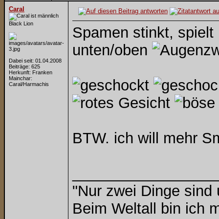
Caral
Black Lion
Spamen stinkt, spielt
unten/oben
Dabei seit: 01.04.2008
Beiträge: 625
Herkunft: Franken
Mainchar:
Caral/Harmachis
BTW. ich will mehr Sm
_________________
"Nur zwei Dinge sind
Beim Weltall bin ich m