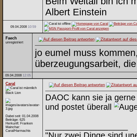
Beim Weltall bin ich m
Albert Einstein
09.04.2008
10:59
Faech
unregistriert
jo eumel muss kommen, 
überzeugungsarbeit, di
09.04.2008
12:05
Caral
Black Lion
DAOC kann sie ja gerne b
und postet überall
Dabei seit: 01.04.2008
Beiträge: 625
Herkunft: Franken
__________________
Mainchar:
Caral/Harmachis
"Nur zwei Dinge sind un