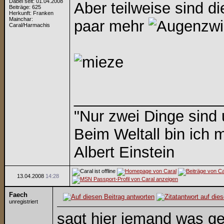
Dabei seit: 01.04.2008
Aber teilweise sind di
Beiträge: 625
Herkunft: Franken
Mainchar:
paar mehr
Caral/Harmachis
_________________
"Nur zwei Dinge sind
Beim Weltall bin ich m
Albert Einstein
13.04.2008
14:28
Faech
unregistriert
sagt hier jemand was g