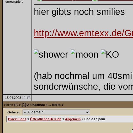
unregistriert
hier gibts noch smilies
http://www.emtexx.de/Gr
(hab nochmal um 40smili
sonderwünsche, die vom
15.04.2008
12:17
[1]
Seiten (17):
2
3
nächste »
...
letzte »
Gehe zu:
Black Lions
»
Öffentlicher Bereich
»
Allgemein
»
Endlos Spam