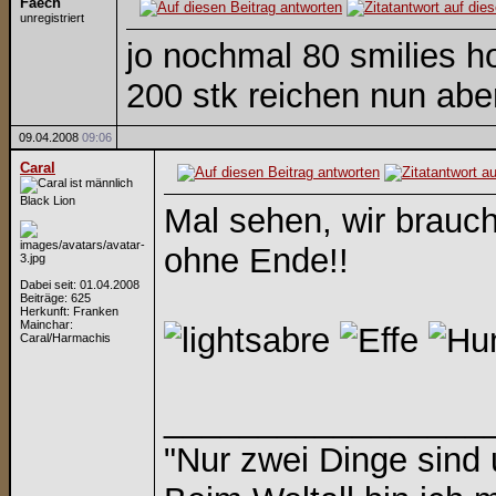
Faech
unregistriert
jo nochmal 80 smilies h
200 stk reichen nun abe
09.04.2008
09:06
Caral
Black Lion
Mal sehen, wir brauc
ohne Ende!!
Dabei seit: 01.04.2008
Beiträge: 625
Herkunft: Franken
Mainchar:
Caral/Harmachis
_________________
"Nur zwei Dinge sind