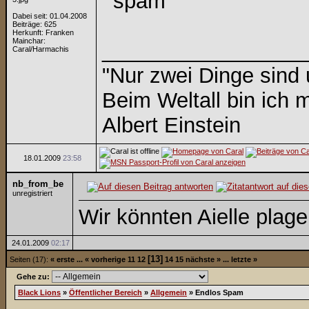
Dabei seit: 01.04.2008
Beiträge: 625
Herkunft: Franken
Mainchar:
_________________
Caral/Harmachis
"Nur zwei Dinge sind
Beim Weltall bin ich m
Albert Einstein
18.01.2009
23:58
nb_from_be
unregistriert
Wir könnten Aielle plagen 
24.01.2009
02:17
[13]
Seiten (17):
« erste
...
« vorherige
11
12
14
15
nächste »
...
letzte »
Gehe zu:
Black Lions
»
Öffentlicher Bereich
»
Allgemein
»
Endlos Spam