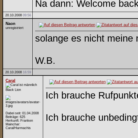
Na dann: Welcome bac
20.10.2008
09:56
Naon
unregistriert
solange es nicht meine 
W.B.
20.10.2008
16:59
Caral
Black Lion
Ich brauche Rufpunkte
Dabei seit: 01.04.2008
Ich brauche unbedingt
Beiträge: 625
Herkunft: Franken
Mainchar:
Caral/Harmachis