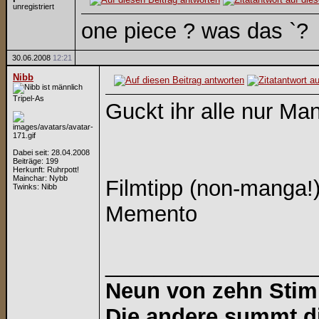
unregistriert
one piece ? was das `?
30.06.2008
12:21
Nibb
Tripel-As
Guckt ihr alle nur M
Dabei seit: 28.04.2008
Beiträge: 199
Herkunft: Ruhrpott!
Mainchar: Nybb
Filmtipp (non-manga!)
Twinks: Nibb
Memento
_________________
Neun von zehn Stimm
Die andere summt die