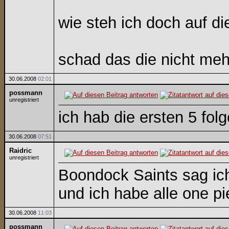
wie steh ich doch auf di
schad das die nicht meh
30.06.2008
02:01
possmann
unregistriert
ich hab die ersten 5 fol
30.06.2008
07:51
Raidric
unregistriert
Boondock Saints sag ich
und ich habe alle one p
30.06.2008
11:03
possmann