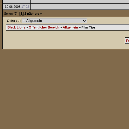
30.06.2008
17:02
[1]
Seiten (2):
2
nächste »
Gehe zu:
Black Lions
»
Öffentlicher Bereich
»
Allgemein
»
Film Tips
F