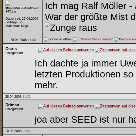
Ich mag Ralf Möller 
War der größte Mist d
Dabei seit: 27.04.2008
Beiträge: 25
Mainchar: Mojo
28.04.2008
11:06
Osiris
unregistriert
Ich dachte ja immer Uwe 
letzten Produktionen so
mehr.
28.04.2008
11:32
Driman
unregistriert
joa aber SEED ist nur h
10.05.2008
22:52