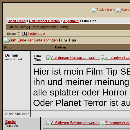
Black Lions
»
Öffentlicher Bereich
»
Allgemein
»
Film Tips
Letzter Beitrag
|
Erster ungelesener Beitrag
[1]
Seiten (2):
2
nächste »
Film Tips
Autor
Beitrag
Driman
Film
unregistriert
Tips
Hier ist mein Film Tip S
ihn und meiner meinung 
alle splatter oder Horro
Oder Planet Terror ist a
24.04.2008
19:53
Socke
Tripel-As