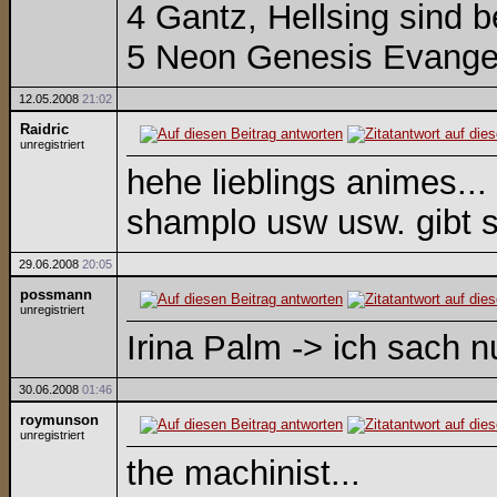
4 Gantz, Hellsing sind b
5 Neon Genesis Evange
12.05.2008
21:02
Raidric
unregistriert
hehe lieblings animes..
shamplo usw usw. gibt s
29.06.2008
20:05
possmann
unregistriert
Irina Palm -> ich sach n
30.06.2008
01:46
roymunson
unregistriert
the machinist...