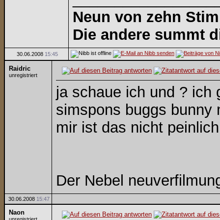
Neun von zehn Stimm
Die andere summt die
30.06.2008
15:45
Raidric
unregistriert
ja schaue ich und ? ich
simspons buggs bunny m
mir ist das nicht peinlich
Der Nebel neuverfilmung.
30.06.2008
15:47
Naon
unregistriert