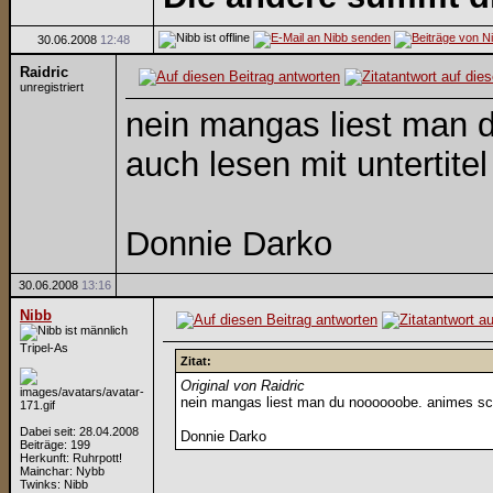
30.06.2008
12:48
Raidric
unregistriert
nein mangas liest man 
auch lesen mit untertite
Donnie Darko
30.06.2008
13:16
Nibb
Tripel-As
Zitat:
Original von Raidric
nein mangas liest man du noooooobe. animes sch
Dabei seit: 28.04.2008
Donnie Darko
Beiträge: 199
Herkunft: Ruhrpott!
Mainchar: Nybb
Twinks: Nibb