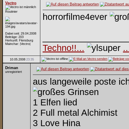
Vectro
Routinier
horrorfilme4ever
Dabei seit: 29.04.2008
_________________
Beiträge: 203
Herkunft: Flensburg
Mainchar: |Vectro|
Techno!!...
.
10.05.2008
23:35
Driman
unregistriert
aus langeweile poste ich
1 Elfen lied
2 Full metal Alchimist
3 Love Hina