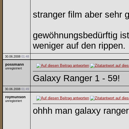
stranger film aber sehr g
gewöhnungsbedürftig ist 
weniger auf den rippen.
30.06.2008
01:48
possmann
unregistriert
Galaxy Ranger 1 - 59!
30.06.2008
01:49
roymunson
unregistriert
ohhh man galaxy ranger