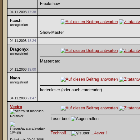
Freakshow
04.11.2008
17:38
Faech
unregistriert
Show-Master
04.11.2008
18:24
Dragonyx
unregistriert
Mastercard
04.11.2008
19:00
Naon
unregistriert
kartenleser (oder auch cardreader)
04.11.2008
21:47
Vectro
Routinier
Leser-brief
__________________
Techno!!...
...4ever!!
Dabei seit: 29.04.2008