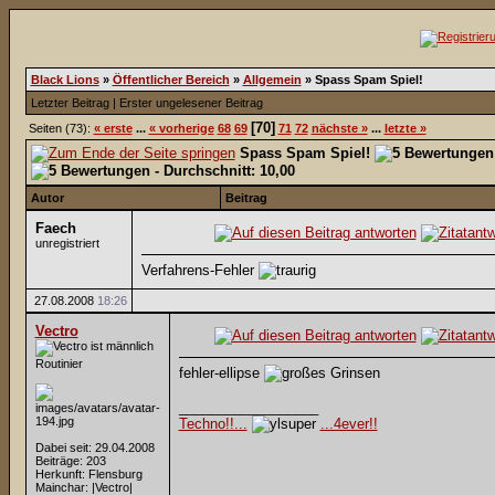
Black Lions
»
Öffentlicher Bereich
»
Allgemein
»
Spass Spam Spiel!
Letzter Beitrag
|
Erster ungelesener Beitrag
[70]
Seiten (73):
« erste
...
« vorherige
68
69
71
72
nächste »
...
letzte »
Spass Spam Spiel!
Autor
Beitrag
Faech
unregistriert
Verfahrens-Fehler
27.08.2008
18:26
Vectro
Routinier
fehler-ellipse
__________________
Techno!!...
...4ever!!
Dabei seit: 29.04.2008
Beiträge: 203
Herkunft: Flensburg
Mainchar: |Vectro|