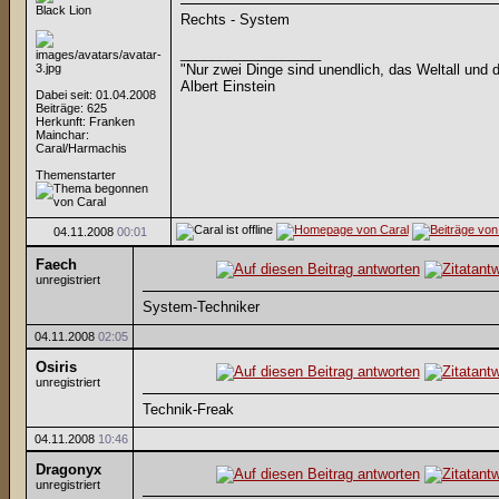
Black Lion
Rechts - System
__________________
"Nur zwei Dinge sind unendlich, das Weltall und 
Albert Einstein
Dabei seit: 01.04.2008
Beiträge: 625
Herkunft: Franken
Mainchar:
Caral/Harmachis
Themenstarter
04.11.2008
00:01
Faech
unregistriert
System-Techniker
04.11.2008
02:05
Osiris
unregistriert
Technik-Freak
04.11.2008
10:46
Dragonyx
unregistriert