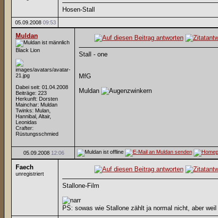
Hosen-Stall
05.09.2008
09:53
Muldan
Black Lion
Stall - one
MfG
Dabei seit: 01.04.2008
Muldan
Beiträge: 223
Herkunft: Dorsten
Mainchar: Muldan
Twinks: Mulan,
Hannibal, Altair,
Leonidas
Crafter:
Rüstungsschmied
05.09.2008
12:06
Faech
unregistriert
Stallone-Film
PS: sowas wie Stallone zählt ja normal nicht, aber wei