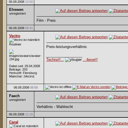
05.09.2008
13:50
Elrewen
unregistriert
Film - Preis
06.09.2008
09:41
Vectro
Routinier
Preis-leistungsverhältnis
__________________
Techno!!...
...4ever!!
Dabei seit: 29.04.2008
Beiträge: 203
Herkunft: Flensburg
Mainchar: |Vectro|
06.09.2008
09:58
Faech
unregistriert
Verhältnis - Wahlrecht
06.09.2008
12:15
Caral