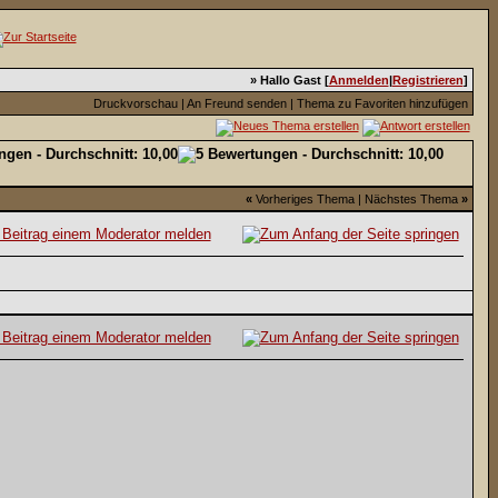
» Hallo Gast [
Anmelden
|
Registrieren
]
Druckvorschau
|
An Freund senden
|
Thema zu Favoriten hinzufügen
«
Vorheriges Thema
|
Nächstes Thema
»