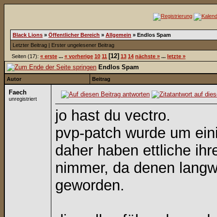
Black Lions
»
Öffentlicher Bereich
»
Allgemein
»
Endlos Spam
Letzter Beitrag
|
Erster ungelesener Beitrag
[12]
Seiten (17):
« erste
...
« vorherige
10
11
13
14
nächste »
...
letzte »
Endlos Spam
Autor
Beitrag
Faech
unregistriert
jo hast du vectro.
pvp-patch wurde um eini
daher haben ettliche ihr
nimmer, da denen langwei
geworden.