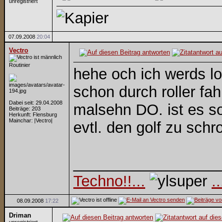
unregistriert
07.09.2008
20:04
Vectro
Routinier
hehe och ich werds 
schon durch roller fa
Dabei seit: 29.04.2008
malsehn DO. ist es so
Beiträge: 203
Herkunft: Flensburg
Mainchar: |Vectro|
evtl. den golf zu schr
_________________
Techno!!...
.
08.09.2008
17:22
Driman