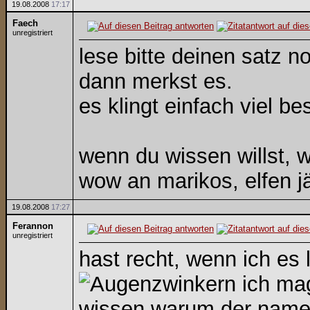
19.08.2008
17:17
Faech
unregistriert
lese bitte deinen satz 
dann merkst es.
es klingt einfach viel be
wenn du wissen willst, 
wow an marikos, elfen jä
19.08.2008
17:27
Ferannon
unregistriert
hast recht, wenn ich es 
ich mag
wissen warum der name a