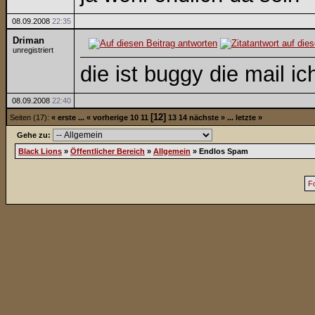
08.09.2008
22:35
Driman
unregistriert
die ist buggy die mail 
08.09.2008
22:40
[12]
Seiten (17):
« erste
...
« vorherige
10
11
13
14
nächste »
...
letzte »
Gehe zu:
Black Lions
»
Öffentlicher Bereich
»
Allgemein
»
Endlos Spam
F