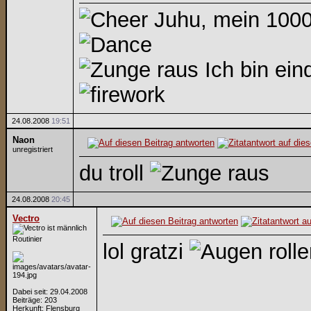
Juhu, mein 1000
Ich bin eind
24.08.2008
19:51
Naon
unregistriert
du troll
24.08.2008
20:45
Vectro
Routinier
lol gratzi
Dabei seit: 29.04.2008
_________________
Beiträge: 203
Herkunft: Flensburg