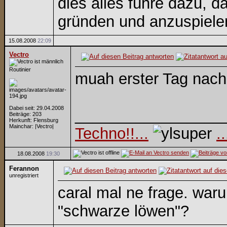
dies alles führe dazu, 
gründen und anzuspielen,
15.08.2008
22:09
Vectro
Routinier
muah erster Tag nach 
Dabei seit: 29.04.2008
_________________
Beiträge: 203
Herkunft: Flensburg
Mainchar: |Vectro|
Techno!!...
.
18.08.2008
19:30
Ferannon
unregistriert
caral mal ne frage. waru
"schwarze löwen"?