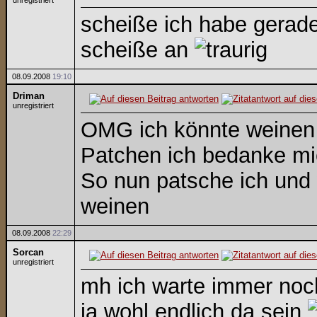
unregistriert
scheiße ich habe gerad
scheiße an
08.09.2008
19:10
Driman
unregistriert
OMG ich könnte weinen
Patchen ich bedanke mic
So nun patsche ich und 
weinen
08.09.2008
22:29
Sorcan
unregistriert
mh ich warte immer noch
ja wohl endlich da sein