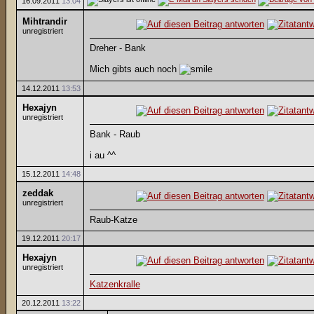
16.09.2011
13:04
Mihtrandir
unregistriert
Dreher - Bank
Mich gibts auch noch
14.12.2011
13:53
Hexajyn
unregistriert
Bank - Raub
i au ^^
15.12.2011
14:48
zeddak
unregistriert
Raub-Katze
19.12.2011
20:17
Hexajyn
unregistriert
Katzenkralle
20.12.2011
13:22