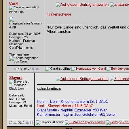
Caral
Black Lion
Krallenscheide
__________________
"Nur zwei Dinge sind unendlich, das Weltall und 
Albert Einstein
Dabei seit: 01.04.2008
Beiträge: 625
Herkunft: Franken
Mainchar:
Caral/Harmachis
Themenstarter
18.10.2012
10:50
Slayers
scheidemünze
Black Lion
Dabei seit:
__________________
03.04.2008
Hersir - Ephiri Knochentänzer rr12L1 DAoC
Beiträge: 79
Lord - Slayers Hexer rr11L5 DAoC
Mainchar: Ephiri
Glanzfürstin - Nephirti Erzmagier rr80 War
Kampfmeister - Ephiri Jedi Gelehrter rr61 Swtor
10.11.2012
18:14