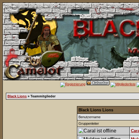
Black Lions
» Teammitglieder
Black Lions Lions
Benutzername
Gruppenleiter
Cara