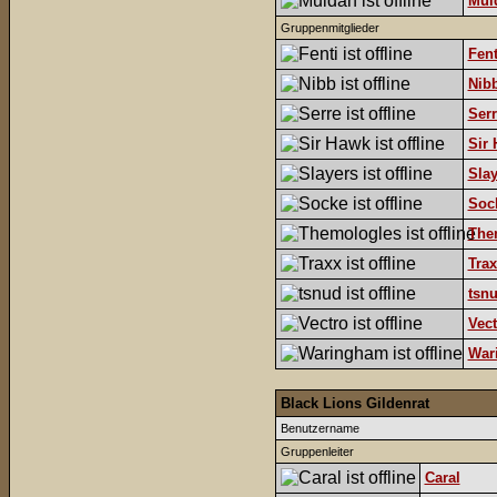
Mul
Gruppenmitglieder
Fent
Nib
Serr
Sir
Slay
Soc
The
Trax
tsn
Vect
War
Black Lions Gildenrat
Benutzername
Gruppenleiter
Caral