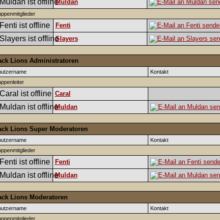
Muldan
ppenmitglieder
Fenti
Slayers
ack Lions Administratoren
nutzername
Kontakt
ppenleiter
Caral
Muldan
ack Lions Super Moderatoren
nutzername
Kontakt
ppenmitglieder
Fenti
Muldan
ack Lions Moderatoren
nutzername
Kontakt
ppenmitglieder