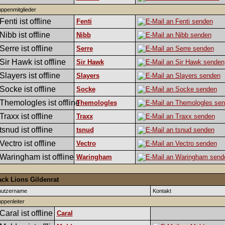
ppenmitglieder
Fenti
Nibb
Serre
Sir Hawk
Slayers
Socke
Themologles
Traxx
tsnud
Vectro
Waringham
ack Lions Gildenrat
nutzername
Kontakt
ppenleiter
Caral