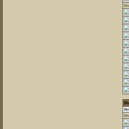
Gru
Bl
Be
Gru