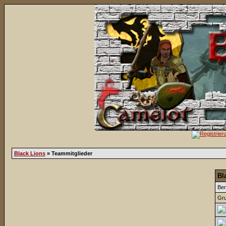
Black Lions
» Teammitglieder
Bl
Be
Gru