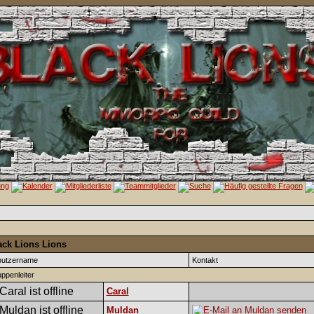
ack Lions Lions
nutzername
Kontakt
ppenleiter
Caral
Muldan