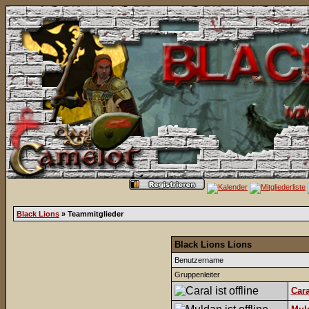
Black Lions
» Teammitglieder
Black Lions Lions
Benutzername
Gruppenleiter
Cara