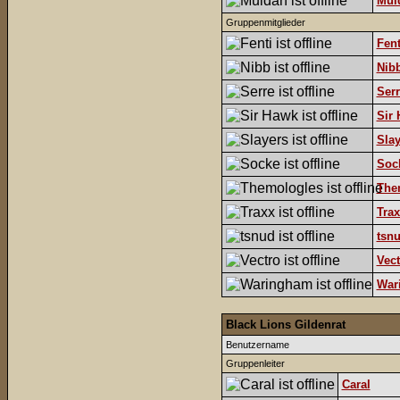
Mul
Gruppenmitglieder
Fent
Nib
Serr
Sir
Slay
Soc
The
Trax
tsn
Vect
War
Black Lions Gildenrat
Benutzername
Gruppenleiter
Caral