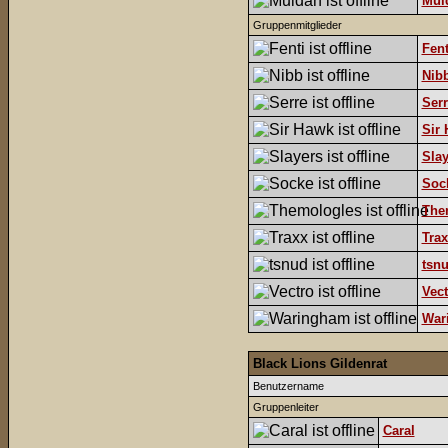
Mul
Gruppenmitglieder
Fent
Nib
Serr
Sir
Slay
Soc
The
Trax
tsn
Vect
War
Black Lions Gildenrat
Benutzername
Gruppenleiter
Caral