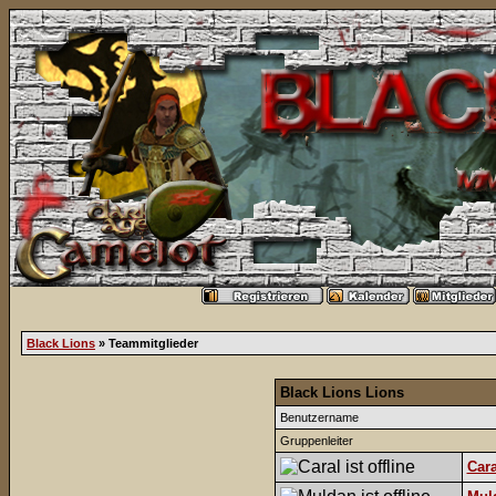
Black Lions
» Teammitglieder
Black Lions Lions
Benutzername
Gruppenleiter
Cara