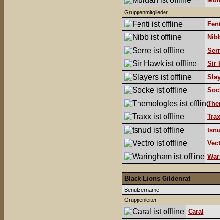
Mul
Gruppenmitglieder
Fent
Nib
Serr
Sir
Slay
Soc
The
Trax
tsn
Vect
War
Black Lions Gildenrat
Benutzername
Gruppenleiter
Caral