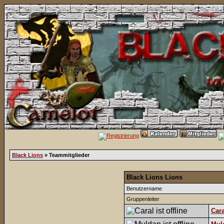
Black Lions
» Teammitglieder
Black Lions Lions
Benutzername
Gruppenleiter
Cara