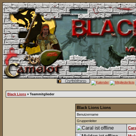
Black Lions
» Teammitglieder
Black Lions Lions
Benutzername
Gruppenleiter
Cara