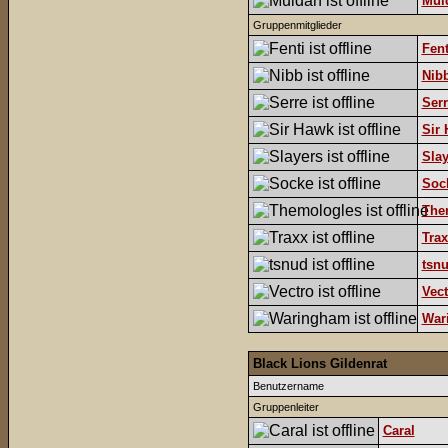
Mul
Gruppenmitglieder
Fent
Nib
Serr
Sir
Slay
Soc
The
Trax
tsn
Vect
War
Black Lions Gildenrat
Benutzername
Gruppenleiter
Caral