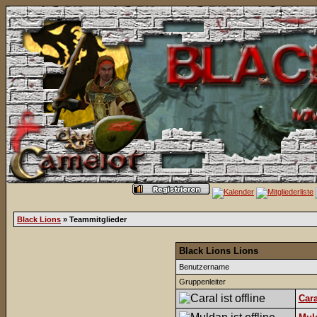
Black Lions
» Teammitglieder
Black Lions Lions
Benutzername
Gruppenleiter
Cara