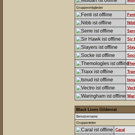
Mul
Gruppenmitglieder
Fent
Nib
Serr
Sir
Slay
Soc
The
Trax
tsn
Vect
War
Black Lions Gildenrat
Benutzername
Gruppenleiter
Caral