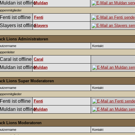
Muldan
ppenmitglieder
Fenti
Slayers
ack Lions Administratoren
nutzername
Kontakt
ppenleiter
Caral
Muldan
ack Lions Super Moderatoren
nutzername
Kontakt
ppenmitglieder
Fenti
Muldan
ack Lions Moderatoren
nutzername
Kontakt