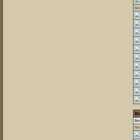
Gru
Bl
Be
Gru