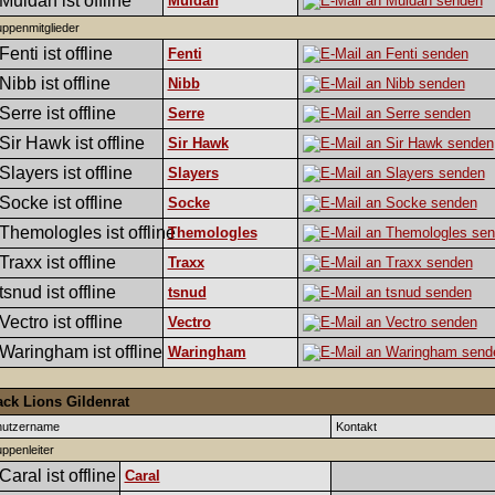
Muldan
ppenmitglieder
Fenti
Nibb
Serre
Sir Hawk
Slayers
Socke
Themologles
Traxx
tsnud
Vectro
Waringham
ack Lions Gildenrat
nutzername
Kontakt
ppenleiter
Caral