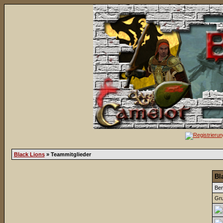
Black Lions
» Teammitglieder
Bl
Be
Gru