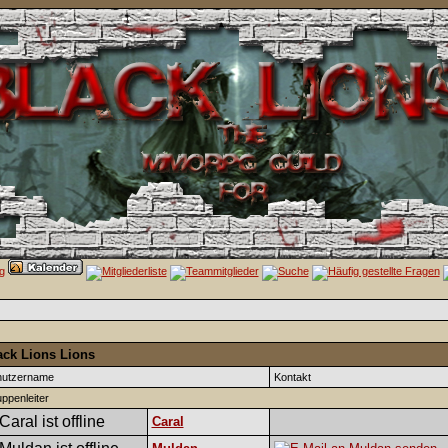
ack Lions Lions
nutzername
Kontakt
ppenleiter
Caral