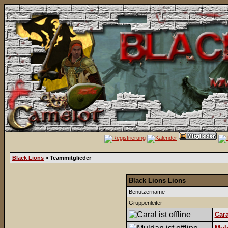
Black Lions
» Teammitglieder
Black Lions Lions
Benutzername
Gruppenleiter
Cara