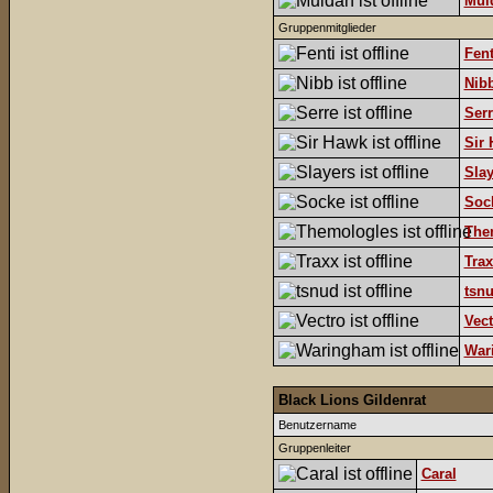
Mul
Gruppenmitglieder
Fent
Nib
Serr
Sir
Slay
Soc
The
Trax
tsn
Vect
War
Black Lions Gildenrat
Benutzername
Gruppenleiter
Caral