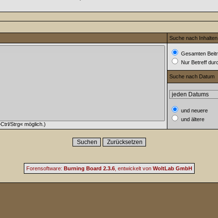
Suche nach Inhalten
Gesamten Beitr
Nur Betreff du
Suche nach Datum
und neuere
und ältere
trl/Strg« möglich.)
Forensoftware:
Burning Board 2.3.6
, entwickelt von
WoltLab GmbH