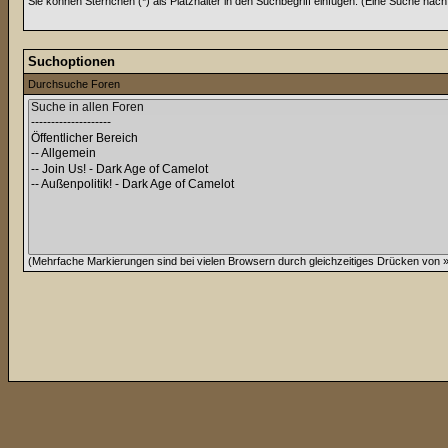
Sie können Sternchen (*) als Platzhalter in den Suchbegriff einfügen. (Eine Suche nach *
Suchoptionen
Durchsuche Foren
(Mehrfache Markierungen sind bei vielen Browsern durch gleichzeitiges Drücken von »C