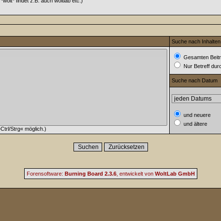
wolt* findet z.B. auch woltlab etc.)
Suche nach Inhalten
Gesamten Beitr
Nur Betreff du
Suche nach Datum
und neuere
und ältere
trl/Strg« möglich.)
Forensoftware:
Burning Board 2.3.6
, entwickelt von
WoltLab GmbH