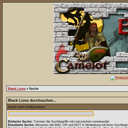
Black Lions
» Suche
Black Lions durchsuchen...
Suche nach Schlüsselwort
Einfache Suche:
Trennen Sie Suchbegriffe mit Leerzeichen voneinander.
Erweiterte Suche:
Benutzen Sie AND, OR und NOT in Verbindung mit Ihren Suchbegriff