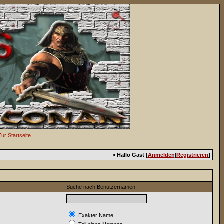
» Hallo Gast [
Anmelden
|
Registrieren
]
Suche nach Benutzernamen
Exakter Name