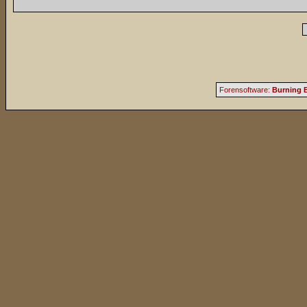
Forensoftware:
Burning B