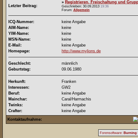
»
Registrieren, Freischaltung und Gru
Letzter Beitrag:
Geschrieben: 30.09.2013
19:36
Forum:
Allgemein
ICQ-Nummer:
keine Angabe
AIM-Name:
keine
YIM-Name:
keine
MSN-Name:
keine
E-Mail:
keine Angabe
Homepage:
http://www.mylions.de
Geschlecht:
männlich
Geburtstag:
09.06.1980
Herkunft:
Franken
Interessen:
GW2
Beruf:
keine Angabe
Mainchar:
Caral/Harmachis
Twinks:
keine Angabe
Crafter:
keine Angabe
Kontaktaufnahme:
Forensoftware:
Burning 