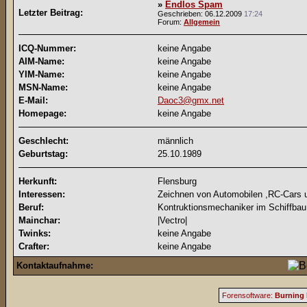
»
Endlos Spam
Letzter Beitrag:
Geschrieben: 06.12.2009
17:24
Forum:
Allgemein
ICQ-Nummer:
keine Angabe
AIM-Name:
keine Angabe
YIM-Name:
keine Angabe
MSN-Name:
keine Angabe
E-Mail:
Daoc3@gmx.net
Homepage:
keine Angabe
Geschlecht:
männlich
Geburtstag:
25.10.1989
Herkunft:
Flensburg
Interessen:
Zeichnen von Automobilen ,RC-Cars us
Beruf:
Kontruktionsmechaniker im Schiffbau
Mainchar:
|Vectro|
Twinks:
keine Angabe
Crafter:
keine Angabe
Kontaktaufnahme:
Forensoftware:
Burning 