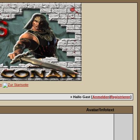
» Hallo Gast [
Anmelden
|
Registrieren
]
Avatar/Infotext