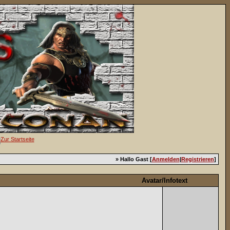
» Hallo Gast [
Anmelden
|
Registrieren
]
Avatar/Infotext