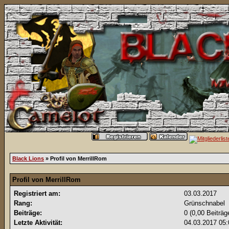
Black Lions
» Profil von MerrillRom
Profil von MerrillRom
Registriert am:
03.03.2017
Rang:
Grünschnabel
Beiträge:
0 (0,00 Beiträg
Letzte Aktivität:
04.03.2017
05: