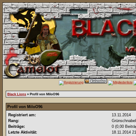
Black Lions
» Profil von MiloO96
Profil von MiloO96
Registriert am:
13.11.2014
Rang:
Grünschnabe
Beiträge:
0 (0,00 Beitr
Letzte Aktivität:
18.11.2014
21