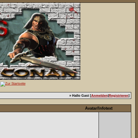
» Hallo Gast [
Anmelden
|
Registrieren
]
Avatar/Infotext