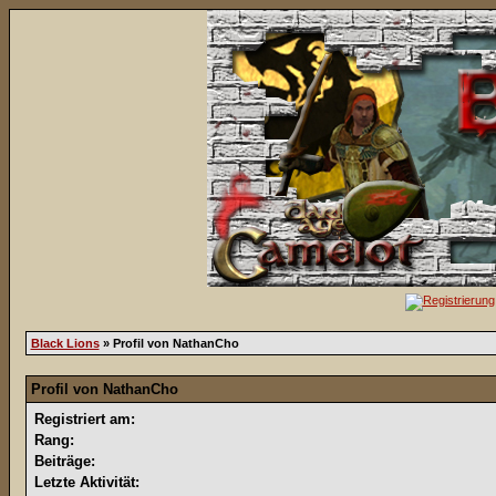
Black Lions
» Profil von NathanCho
Profil von NathanCho
Registriert am:
Rang:
Beiträge:
Letzte Aktivität: