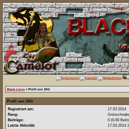
Black Lions
» Profil von SKli
Profil von SKli
Registriert am:
17.03.2014
Rang:
Grünschnab
Beiträge:
0 (0,00 Beit
Letzte Aktivität:
17.03.2014