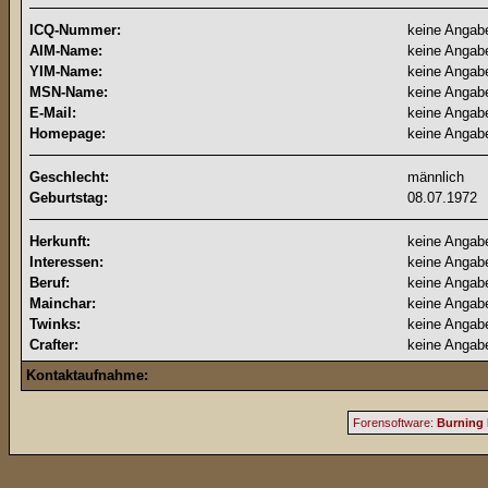
ICQ-Nummer:
keine Angab
AIM-Name:
keine Angab
YIM-Name:
keine Angab
MSN-Name:
keine Angab
E-Mail:
keine Angab
Homepage:
keine Angab
Geschlecht:
männlich
Geburtstag:
08.07.1972
Herkunft:
keine Angab
Interessen:
keine Angab
Beruf:
keine Angab
Mainchar:
keine Angab
Twinks:
keine Angab
Crafter:
keine Angab
Kontaktaufnahme:
Forensoftware:
Burning 