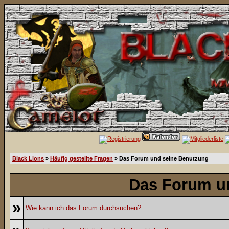
Black Lions
»
Häufig gestellte Fragen
» Das Forum und seine Benutzung
Das Forum u
»
Wie kann ich das Forum durchsuchen?