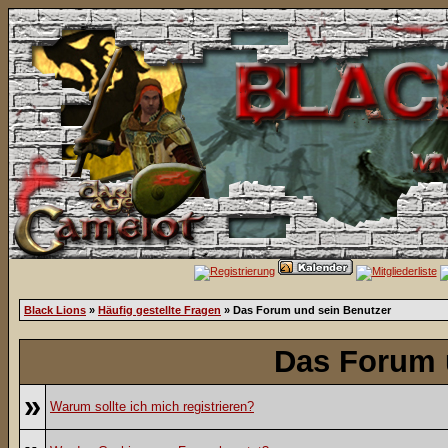
Black Lions
»
Häufig gestellte Fragen
» Das Forum und sein Benutzer
Das Forum 
»
Warum sollte ich mich registrieren?