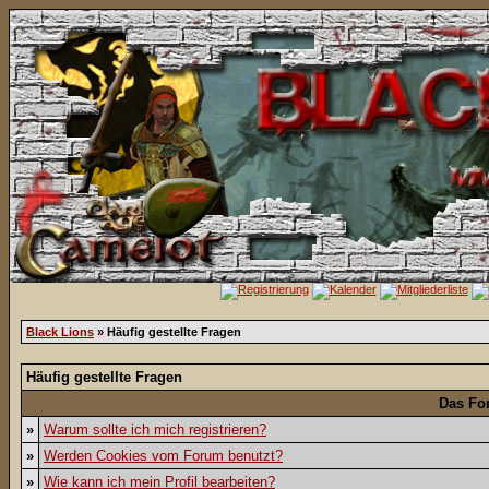
Black Lions
» Häufig gestellte Fragen
Häufig gestellte Fragen
Das Fo
»
Warum sollte ich mich registrieren?
»
Werden Cookies vom Forum benutzt?
»
Wie kann ich mein Profil bearbeiten?