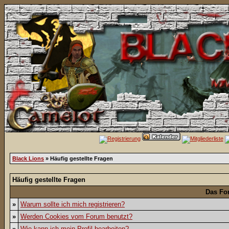
Black Lions
» Häufig gestellte Fragen
Häufig gestellte Fragen
Das Fo
»
Warum sollte ich mich registrieren?
»
Werden Cookies vom Forum benutzt?
»
Wie kann ich mein Profil bearbeiten?