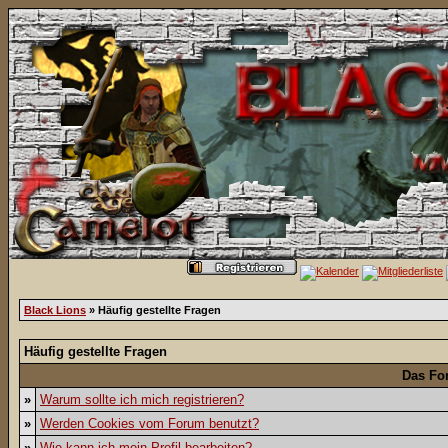
Black Lions
» Häufig gestellte Fragen
Häufig gestellte Fragen
Das Fo
»
Warum sollte ich mich registrieren?
»
Werden Cookies vom Forum benutzt?
»
Wie kann ich mein Profil bearbeiten?