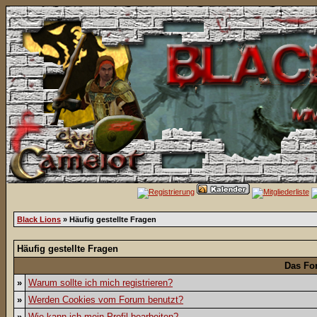
Black Lions
» Häufig gestellte Fragen
Häufig gestellte Fragen
Das Fo
»
Warum sollte ich mich registrieren?
»
Werden Cookies vom Forum benutzt?
»
Wie kann ich mein Profil bearbeiten?