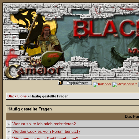
Black Lions
» Häufig gestellte Fragen
Häufig gestellte Fragen
Das Fo
»
Warum sollte ich mich registrieren?
»
Werden Cookies vom Forum benutzt?
»
Wie kann ich mein Profil bearbeiten?