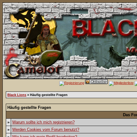
Black Lions
» Häufig gestellte Fragen
Häufig gestellte Fragen
Das Fo
»
Warum sollte ich mich registrieren?
»
Werden Cookies vom Forum benutzt?
»
Wie kann ich mein Profil bearbeiten?