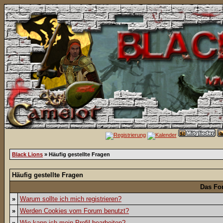
Black Lions
» Häufig gestellte Fragen
Häufig gestellte Fragen
Das Fo
»
Warum sollte ich mich registrieren?
»
Werden Cookies vom Forum benutzt?
»
Wie kann ich mein Profil bearbeiten?