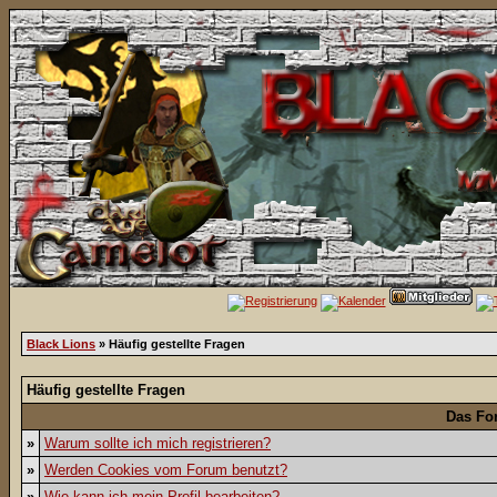
Black Lions
» Häufig gestellte Fragen
Häufig gestellte Fragen
Das Fo
»
Warum sollte ich mich registrieren?
»
Werden Cookies vom Forum benutzt?
»
Wie kann ich mein Profil bearbeiten?