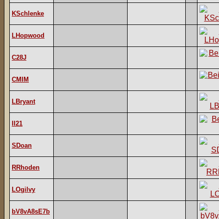
KSchlenke
LHopwood
C28J
CMIM
LBryant
II21
SDoan
RRhoden
LOgilvy
bV8vA8sE7b