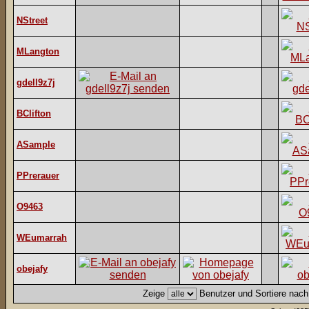
NStreet
MLangton
gdell9z7j
BClifton
ASample
PPrerauer
O9463
WEumarrah
obejafy
Zeige
Benutzer und Sortiere nac