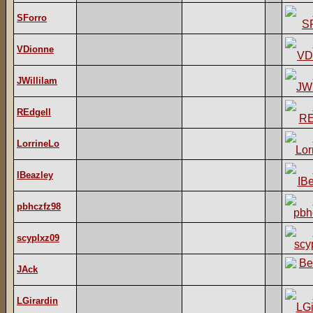
SForro
VDionne
JWillilam
REdgell
LorrineLo
IBeazley
pbhczfz98
scyplxz09
JAck
LGirardin