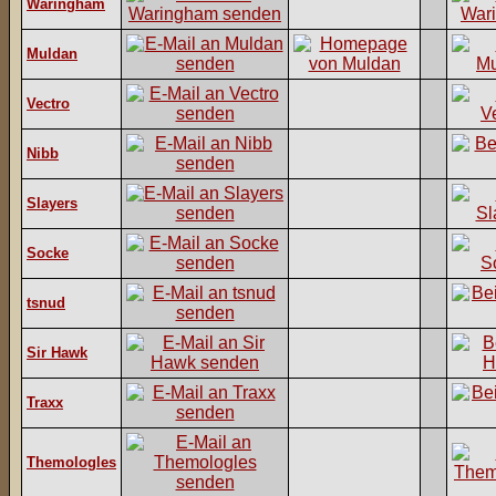
Waringham
Muldan
Vectro
Nibb
Slayers
Socke
tsnud
Sir Hawk
Traxx
Themologles