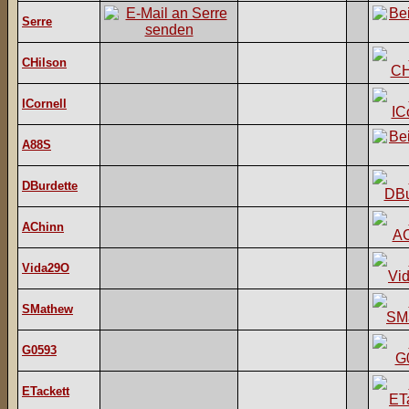
Serre
CHilson
ICornell
A88S
DBurdette
AChinn
Vida29O
SMathew
G0593
ETackett