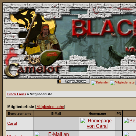
Black Lions
» Mitgliederliste
Mitgliederliste
[
Mitgliedersuche
]
Benutzername
E-Mail
Homepage
PN
Caral