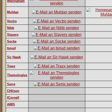
Waringham
Muldan
Vectro
Nibb
Slayers
Socke
tsnud
Sir Hawk
Traxx
Themologles
Serre
CHilson
ICornell
A88S