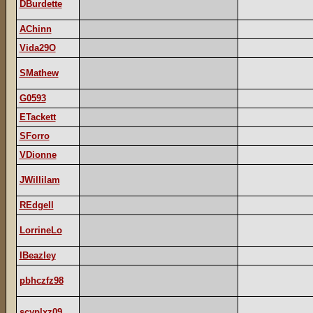
DBurdette
AChinn
Vida29O
SMathew
G0593
ETackett
SForro
VDionne
JWillilam
REdgell
LorrineLo
IBeazley
pbhczfz98
scyplxz09