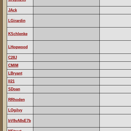
JAck
LGirardin
KSchlenke
LHopwood
C28J
CMIM
LBryant
II21
SDoan
RRhoden
LOgilvy
bV8vA8sE7b