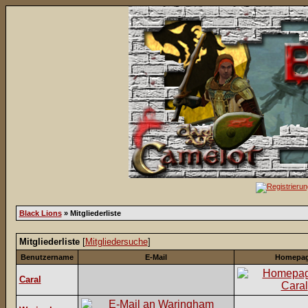
Black Lions
» Mitgliederliste
Mitgliederliste
[
Mitgliedersuche
]
Benutzername
E-Mail
Homepa
Caral