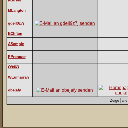
NStreet
MLangton
gdell9z7j
BClifton
ASample
PPrerauer
O9463
WEumarrah
obejafy
Zeige