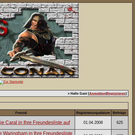
» Hallo Gast [
Anmelden
|
Registrieren
]
Freund
Registrierungsdatum
Beiträge
01.04.2008
625