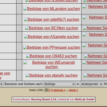
Benutzer und Sortiere nach
in
Re
[1]
Seiten (285):
2
3
nächste »
...
letzte »
Forensoftware:
Burning Board 2.3.6
, entwickelt von
WoltLab GmbH