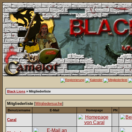
Black Lions
» Mitgliederliste
Mitgliederliste
[
Mitgliedersuche
]
Benutzername
E-Mail
Homepage
PN
Caral