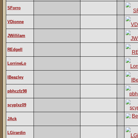
SForro
VDionne
JWillilam
REdgell
LorrineLo
IBeazley
pbhczfz98
scyplxz09
JAck
LGirardin