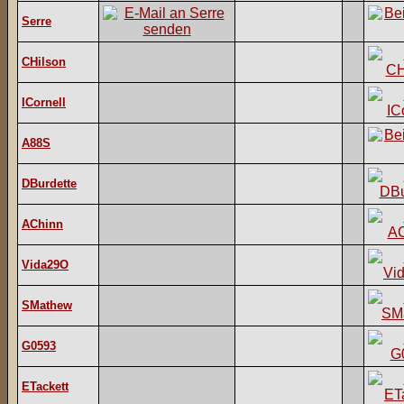
Serre
CHilson
ICornell
A88S
DBurdette
AChinn
Vida29O
SMathew
G0593
ETackett