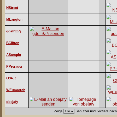
NStreet
MLangton
gdell9z7j
BClifton
ASample
PPrerauer
O9463
WEumarrah
obejafy
Zeige
Benutzer und Sortiere nac