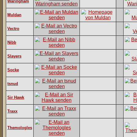
Waringham
Muldan
Vectro
Nibb
Slayers
Socke
tsnud
Sir Hawk
Traxx
Themologles