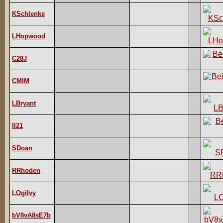
KSchlenke
LHopwood
C28J
CMIM
LBryant
II21
SDoan
RRhoden
LOgilvy
bV8vA8sE7b