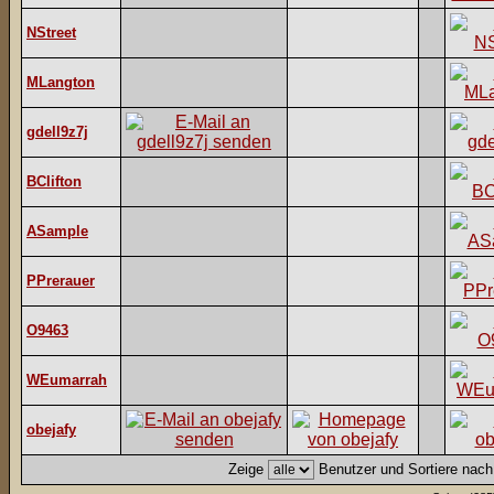
NStreet
MLangton
gdell9z7j
BClifton
ASample
PPrerauer
O9463
WEumarrah
obejafy
Zeige
Benutzer und Sortiere nac