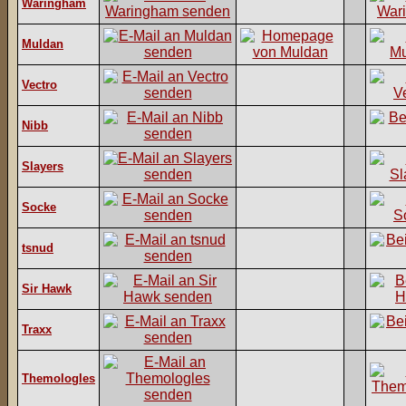
Waringham
Muldan
Vectro
Nibb
Slayers
Socke
tsnud
Sir Hawk
Traxx
Themologles