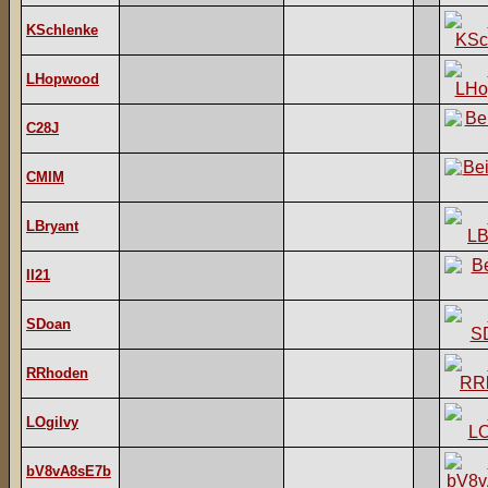
KSchlenke
LHopwood
C28J
CMIM
LBryant
II21
SDoan
RRhoden
LOgilvy
bV8vA8sE7b