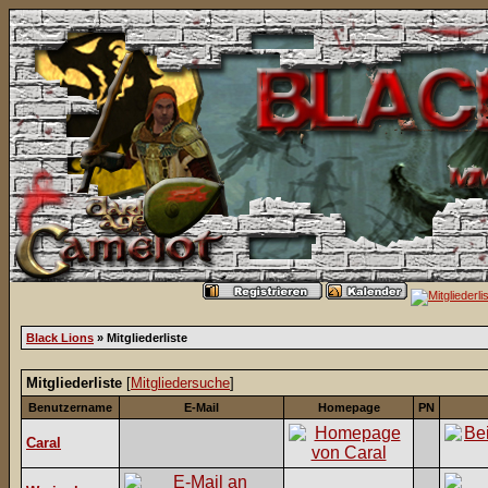
Black Lions
» Mitgliederliste
Mitgliederliste
[
Mitgliedersuche
]
Benutzername
E-Mail
Homepage
PN
Caral