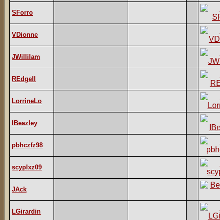
SForro
VDionne
JWillilam
REdgell
LorrineLo
IBeazley
pbhczfz98
scyplxz09
JAck
LGirardin