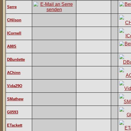
Serre
CHilson
ICornell
A88S
DBurdette
AChinn
Vida29O
SMathew
G0593
ETackett