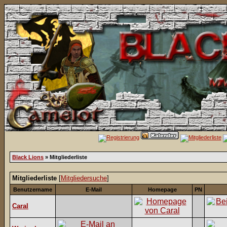
Black Lions
» Mitgliederliste
Mitgliederliste
[
Mitgliedersuche
]
Benutzername
E-Mail
Homepage
PN
Caral