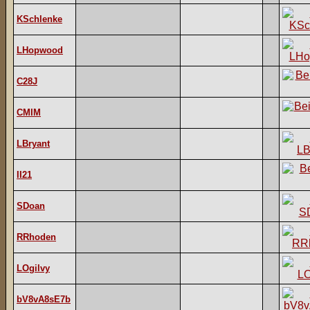
KSchlenke
LHopwood
C28J
CMIM
LBryant
II21
SDoan
RRhoden
LOgilvy
bV8vA8sE7b