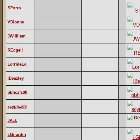
SForro
VDionne
JWillilam
REdgell
LorrineLo
IBeazley
pbhczfz98
scyplxz09
JAck
LGirardin