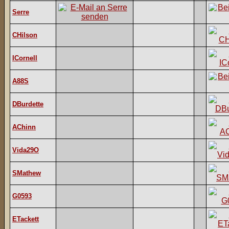
Serre
CHilson
ICornell
A88S
DBurdette
AChinn
Vida29O
SMathew
G0593
ETackett