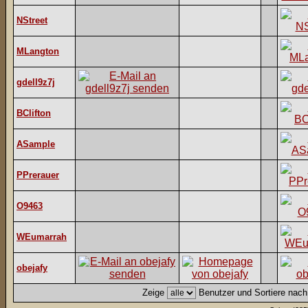
NStreet
MLangton
gdell9z7j
BClifton
ASample
PPrerauer
O9463
WEumarrah
obejafy
Zeige
Benutzer und Sortiere nac