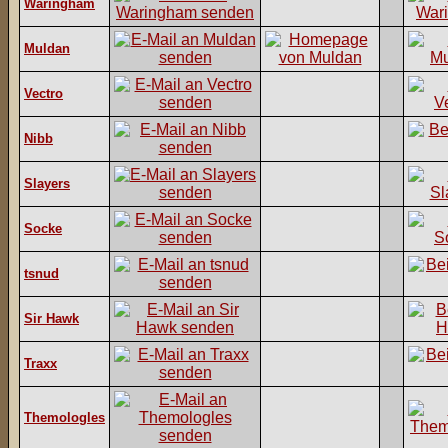
Waringham
Muldan
Vectro
Nibb
Slayers
Socke
tsnud
Sir Hawk
Traxx
Themologles