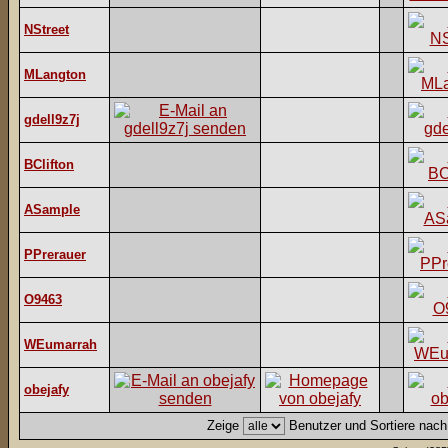
NStreet
MLangton
gdell9z7j
BClifton
ASample
PPrerauer
O9463
WEumarrah
obejafy
Zeige
Benutzer und Sortiere nac