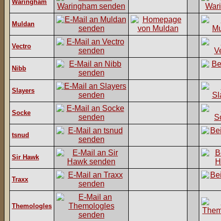
Waringham
Muldan
Vectro
Nibb
Slayers
Socke
tsnud
Sir Hawk
Traxx
Themologles