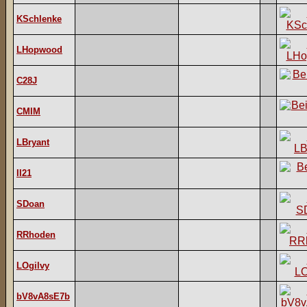
KSchlenke
LHopwood
C28J
CMIM
LBryant
II21
SDoan
RRhoden
LOgilvy
bV8vA8sE7b