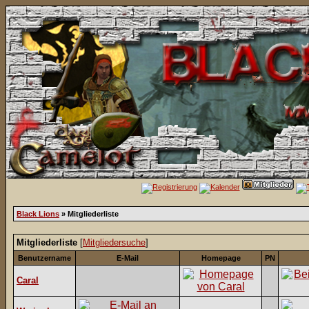
Black Lions
» Mitgliederliste
Mitgliederliste
[
Mitgliedersuche
]
Benutzername
E-Mail
Homepage
PN
Caral