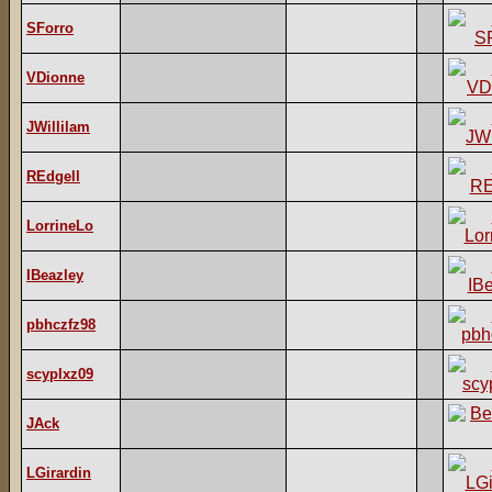
SForro
VDionne
JWillilam
REdgell
LorrineLo
IBeazley
pbhczfz98
scyplxz09
JAck
LGirardin