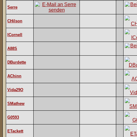
Serre
CHilson
ICornell
A88S
DBurdette
AChinn
Vida29O
SMathew
G0593
ETackett