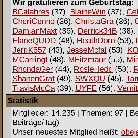
Wir gratulieren zum Geburtstag:
BCalabres
(37),
BlaineWin
(37),
Ce
CheriConno
(36),
ChristaGra
(36),
C
DamianMaxt
(36),
Derrick34B
(38),
ElaneQUDD
(48),
HeathDorn
(53),
JerriK657
(43),
JesseMcfal
(53),
K
MCarringt
(48),
MFitzmaur
(55),
Mi
RhondaGer
(44),
RosieHedd
(53),
ShanonGrat
(49),
SWXQU
(45),
Ta
TravisMcCa
(39),
UYFE
(56),
Verni
Statistik
Mitglieder: 14.235 | Themen: 97 | Be
Beiträge/Tag)
Unser neuestes Mitglied heißt:
obej