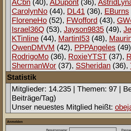
ACbn
(40),
ADupont
(36),
AstridLyn
CarolynNo
(44),
DL41
(36),
EBurns
FloreneHo
(52),
FWofford
(43),
GWe
Israel36Q
(53),
Jayson9835
(49),
Je
KTinline
(44),
MartinI53
(48),
Mauri
OwenDMVM
(42),
PPPAngeles
(49
RodrigoMo
(36),
RoxieYTST
(37),
R
ShermanWor
(37),
SSheridan
(36),
Statistik
Mitglieder: 14.235 | Themen: 97 | Be
Beiträge/Tag)
Unser neuestes Mitglied heißt:
obej
Anmelden
Benutzername:
Passwo