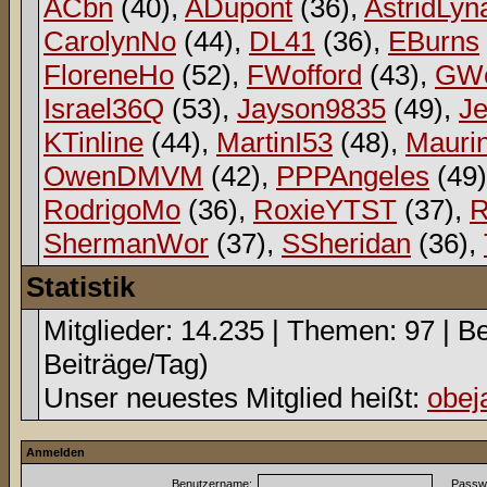
ACbn
(40),
ADupont
(36),
AstridLyn
CarolynNo
(44),
DL41
(36),
EBurns
FloreneHo
(52),
FWofford
(43),
GWe
Israel36Q
(53),
Jayson9835
(49),
Je
KTinline
(44),
MartinI53
(48),
Mauri
OwenDMVM
(42),
PPPAngeles
(49
RodrigoMo
(36),
RoxieYTST
(37),
R
ShermanWor
(37),
SSheridan
(36),
Statistik
Mitglieder: 14.235 | Themen: 97 | Be
Beiträge/Tag)
Unser neuestes Mitglied heißt:
obej
Anmelden
Benutzername:
Passwo