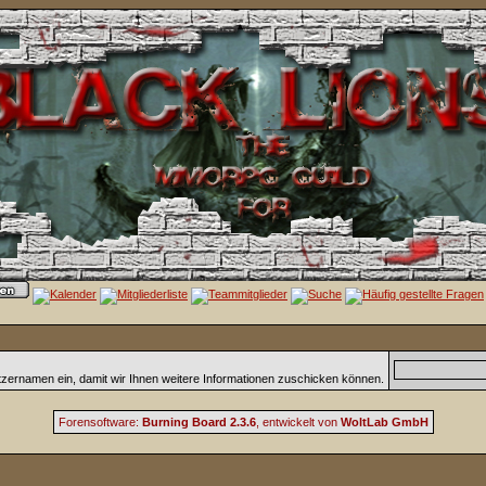
tzernamen ein, damit wir Ihnen weitere Informationen zuschicken können.
Forensoftware:
Burning Board 2.3.6
, entwickelt von
WoltLab GmbH