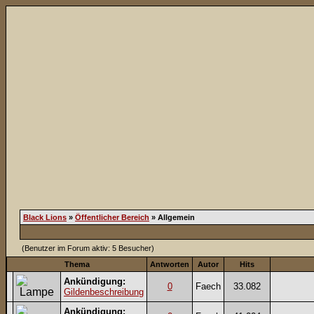
Black Lions
»
Öffentlicher Bereich
» Allgemein
(Benutzer im Forum aktiv: 5 Besucher)
Thema
Antworten
Autor
Hits
Ankündigung:
0
Faech
33.082
Gildenbeschreibung
Ankündigung: