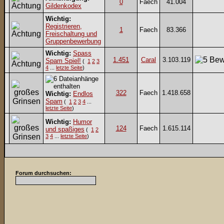
0
Faech
41.004
Gildenkodex
Wichtig:
Registrieren,
1
Faech
83.366
Freischaltung und
Gruppenbewerbung
Wichtig:
Spass
1.451
Caral
3.103.119
Spam Spiel!
(
1
2
3
4
...
letzte Seite
)
322
Faech
1.418.658
Wichtig:
Endlos
Spam
(
1
2
3
4
...
letzte Seite
)
Wichtig:
Humor
124
Faech
1.615.114
und spaßiges
(
1
2
3
4
...
letzte Seite
)
Forum durchsuchen: